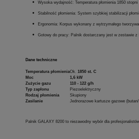
Wysoka wydajność: Temperatura płomienia
1850 stopni
Stabilność płomienia: System szybkiej stabilizacji płomi
Ergonomia: Korpus wykonany z wytrzymałego tworzywa i 
Gotowy do pracy: Palnik dostarczany jest w zestawie 
Dane techniczne
Temperatura płomienia
Ok.
1850 st. C
Moc
1,6 kW
Zużycie gazu
110 - 122 g/h
Typ zapłonu
Piezoelektryczny
Rodzaj płomienia
Skupiony
Zasilanie
Jednorazowe kartusze gazowe (butan/
Palnik GALAXY 8200 to niezawodny wybór dla profesjonalistó