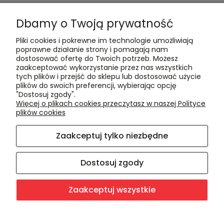
Formy płatności
Dbamy o Twoją prywatność
Czas realizacji i koszty dostawy
Pliki cookies i pokrewne im technologie umożliwiają
Informacje
poprawne działanie strony i pomagają nam
dostosować ofertę do Twoich potrzeb. Możesz
Polityka cookies
zaakceptować wykorzystanie przez nas wszystkich
tych plików i przejść do sklepu lub dostosować użycie
Polityka prywatności
plików do swoich preferencji, wybierając opcję
Blog
"Dostosuj zgody".
Więcej o plikach cookies przeczytasz w naszej Polityce
plików cookies
O nas
Zaakceptuj tylko niezbędne
Kontakt i dane firmy
O firmie
Dostosuj zgody
Zaakceptuj wszystkie
Sklep internetowy Shoper.pl