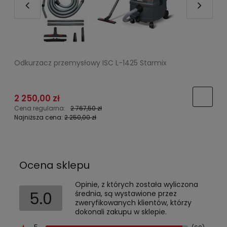
Odkurzacz przemysłowy ISC L-1425 Starmix
K
2 250,00 zł
1
Cena regularna:
2 767,50 zł
C
Najniższa cena:
2 250,00 zł
N
Ocena sklepu
Opinie, z których została wyliczona
5.0
średnia, są wystawione przez
zweryfikowanych klientów, którzy
dokonali zakupu w sklepie.