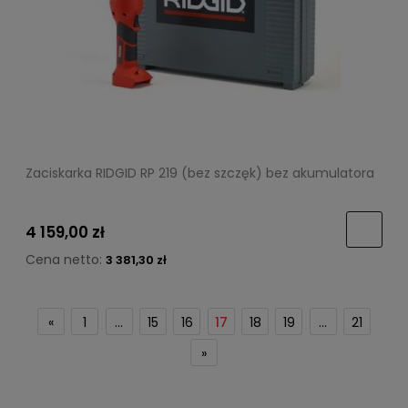
Zaciskarka RIDGID RP 219 (bez szczęk) bez akumulatora
4 159,00 zł
Cena netto:
3 381,30 zł
«
1
...
15
16
17
18
19
...
21
»