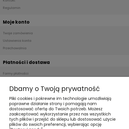
Kontakt
Regulamin
Moje konto
Twoje zamówienia
Ustawienia konta
Przechowalnia
Płatności i dostawa
Formy płatności
Czas realizacji i koszty dostawy
Dbamy o Twoją prywatność
Informacje
Pliki cookies i pokrewne im technologie umożliwiają
poprawne działanie strony i pomagają nam
Polityka cookies
dostosować ofertę do Twoich potrzeb. Możesz
zaakceptować wykorzystanie przez nas wszystkich
Polityka prywatności
tych plików i przejść do sklepu lub dostosować użycie
Blog
plików do swoich preferencji, wybierając opcję